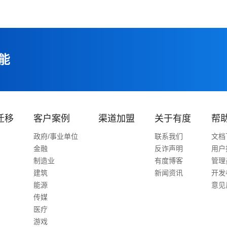
能
迁移
客户案例
渠道加盟
关于有度
帮
政府/事业单位
联系我们
文档
金融
反诈声明
用户
制造业
有度博客
管理
建筑
新闻资讯
开发
能源
意见
传媒
医疗
游戏