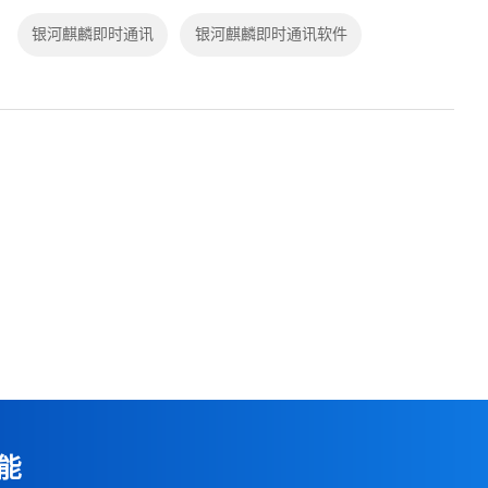
本使用的即时通讯软件没有做国产化...
银河麒麟即时通讯
银河麒麟即时通讯软件
能