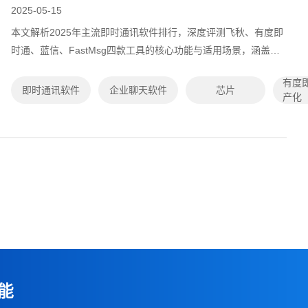
2025-05-15
本文解析2025年主流即时通讯软件排行，深度评测飞秋、有度即
时通、蓝信、FastMsg四款工具的核心功能与适用场景，涵盖私
有化部署、跨平台协作及数据安全能力，并提供开源与免费方案
有度
选型建议，助力企业搭建高效安全的...
即时通讯软件
企业聊天软件
芯片
产化
能