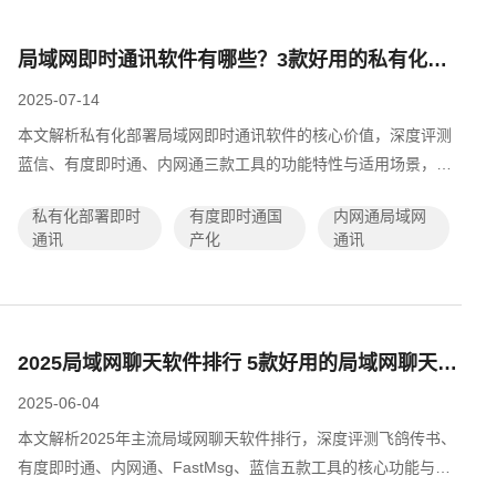
局域网即时通讯软件有哪些？3款好用的私有化部署软件推荐
2025-07-14
本文解析私有化部署局域网即时通讯软件的核心价值，深度评测
蓝信、有度即时通、内网通三款工具的功能特性与适用场景，涵
盖国产化适配、安全能力及部署模式，帮助企业根据规模与合规
私有化部署即时
有度即时通国
内网通局域网
需求选择高效安全的内网沟通方案，...
通讯
产化
通讯
2025局域网聊天软件排行 5款好用的局域网聊天工具推荐
2025-06-04
本文解析2025年主流局域网聊天软件排行，深度评测飞鸽传书、
有度即时通、内网通、FastMsg、蓝信五款工具的核心功能与适
用场景，涵盖私有化部署、开源方案、跨平台协作及数据安全能