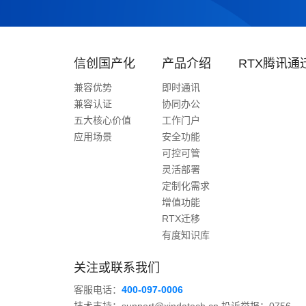
信创国产化
产品介绍
RTX腾讯通
兼容优势
即时通讯
兼容认证
协同办公
五大核心价值
工作门户
应用场景
安全功能
可控可管
灵活部署
定制化需求
增值功能
RTX迁移
有度知识库
关注或联系我们
客服电话：
400-097-0006
技术支持：support@xindatech.cn 投诉举报：0756-