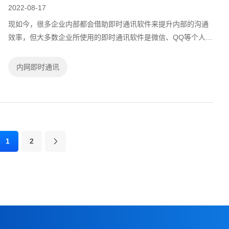
2022-08-17
现如今，很多企业内部都会借助即时通讯软件来提升内部的沟通
效率，但大多数企业所使用的即时通讯软件是微信、QQ等个人社
交即时通讯软件。由于混杂着大量社交信息而且平台不统一，使
用这些社交即时通讯软件进行工作...
内网即时通讯
1
2