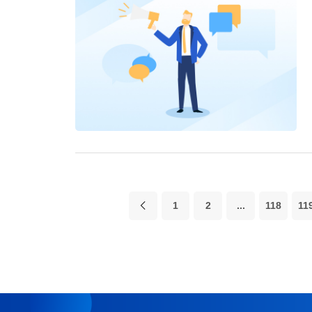
1
2
...
118
11