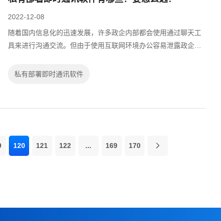
2022-12-08
随着国内信息化的迅速发展，许多政企内部都会使用通过聊天工
具来进行沟通交流。但由于使用互联网环境办公容易泄露政企内
部敏感信息，所有不少政企都采用局域网环境办公，这时就需要
聊天工具能够支持局域网环境。那么...
私有部署即时通讯软件
9
120
121
122
...
169
170