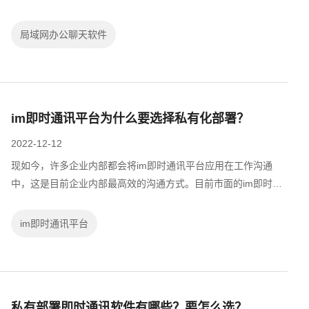
后，就需要把原本的办公聊天软件更换成支持局域网环境的。那
么局域网办公聊天软件都有哪些？下...
局域网办公聊天软件
im即时通讯平台为什么要选择私有化部署？
2022-12-12
现如今，许多企业内部都会将im即时通讯平台应用在工作沟通
中，这是目前企业内部最高效的沟通方式。目前市面的im即时通
讯平台主要有Saas部署和私有化部署，这两种部署方式各有优缺
点，但建议企业最好选择私有化部署的...
im即时通讯平台
私有部署即时通讯软件有哪些？要怎么选？