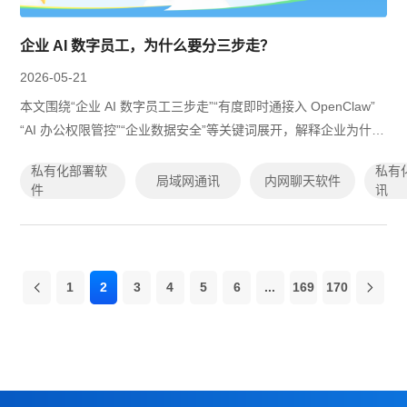
企业 AI 数字员工，为什么要分三步走？
2026-05-21
本文围绕“企业 AI 数字员工三步走”“有度即时通接入 OpenClaw”
“AI 办公权限管控”“企业数据安全”等关键词展开，解释企业为什么
不宜一开始全面开放 AI 能力，而应先从个人专属助理开始，逐步
私有化部署软
私有
扩展到团队...
局域网通讯
内网聊天软件
件
讯
1
2
3
4
5
6
...
169
170