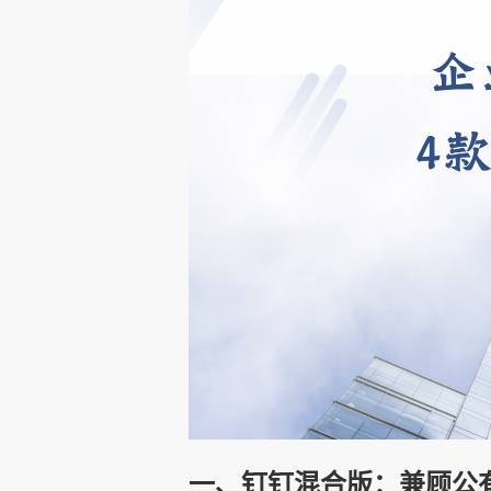
一、钉钉混合版：兼顾公