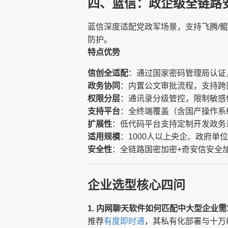
四、蓝信：政企级全链路
蓝信深度适配党政军场景，支持飞腾/
防护。
特点优势
信创全适配
：通过国家密码管理局认证
政务协同
：内置公文审批流程，支持跨
权限分层
：通讯录分级管控，限制敏感
支持平台
：全终端覆盖（含国产操作系
扩展性
：低代码平台支持定制开发政务
适用规模
：1000人以上央企、政府单
安全性
：全链路国密加密+奇安信安全
企业选型核心四问
1. 内网聊天软件如何匹配中大型企业需
推荐
有度即时通
，其私有化部署与十万