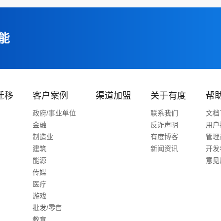
能
迁移
客户案例
渠道加盟
关于有度
帮
政府/事业单位
联系我们
文档
金融
反诈声明
用户
制造业
有度博客
管理
建筑
新闻资讯
开发
能源
意见
传媒
医疗
游戏
批发/零售
教育