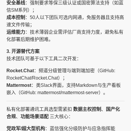
安全基线
：强制要求等保三级认证或国密算法支持（如蓝
信SM系列）；
成本控制
：50人以下团队可选内网通，免服务器且支持高
速文件传输；
运维能力
：技术薄弱企业需评估厂商支持力度，避免私有
化部署后期维护困难。
3. 开源替代方案
技术团队可基于以下工具二次开发：
Rocket.Chat
：频道分级管理与端到端加密（GitHub:
RocketChat/Rocket.Chat）；
Mattermost
：类Slack界面，支持Markdown与生产看板
嵌入（GitHub: mattermost/mattermost-server）。
私有化部署通讯工具选型需紧扣
数据主权控制
、
国产化
合规
、
功能场景适配
三大核心：
党政军/超大型机构
：蓝信强化分级防护与应急指挥能