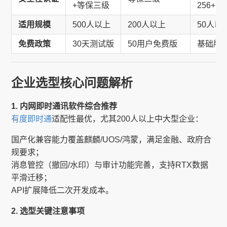
+等保三级
256+I
适用规模
500人以上
200人以上
50人以
免费政策
30天测试版
50用户免费版
基础版
企业选型核心问题解析
1. 内网即时通讯软件综合推荐
有度即时通
适配性最优，尤其200人以上中大型企业：
国产化兼容能力覆盖麒麟/UOS/鸿蒙，满足金融、政府合
规要求；
消息管控（撤回/水印）与审计功能完善，支持RTX数据
平滑迁移；
API扩展降低二次开发成本。
2. 选型关键注意事项