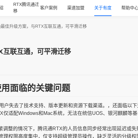
RTX腾讯通迁
绍
客户案例
渠道加盟
关于有度
帮助中
移
通最佳升级方案，与RTX互联互通，可平滑迁移
X互联互通，可平滑迁移
使用面临的关键问题
，用户失去了技术支持、版本更新和资源下载渠道。，还面临以下
X仅适配Windows和Mac系统，无法在统信UOS、银河麒麟等
繁调整的情况下，腾讯通RTX的人员信息同步经常出现延迟或失
台管理权限高度集中，仅支持超级管理员操作，缺乏灵活的分级权