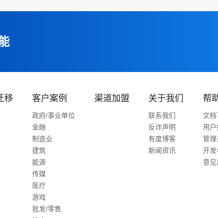
能
迁移
客户案例
渠道加盟
关于我们
帮
政府/事业单位
联系我们
文档
金融
反诈声明
用户
制造业
有度博客
管理
建筑
新闻资讯
开发
能源
意见
传媒
医疗
游戏
批发/零售