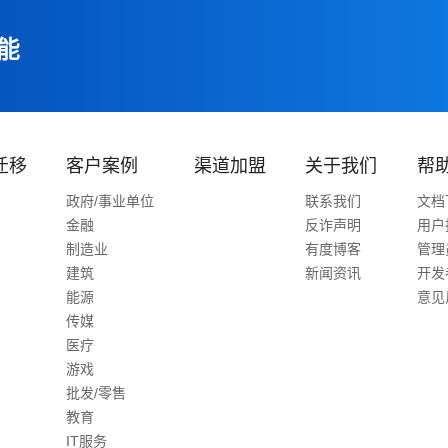
能
迁移
客户案例
渠道加盟
关于我们
帮
政府/事业单位
联系我们
文档
金融
反诈声明
用户
制造业
有度博客
管理
建筑
新闻资讯
开发
能源
意见
传媒
医疗
游戏
批发/零售
教育
IT服务