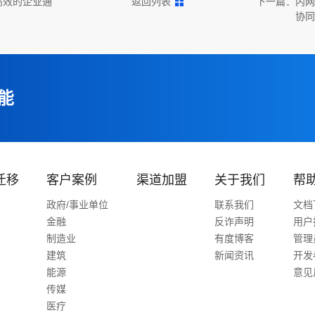
高效的企业通
返回列表
下一篇：
内网
协同
能
迁移
客户案例
渠道加盟
关于我们
帮
政府/事业单位
联系我们
文档
金融
反诈声明
用户
制造业
有度博客
管理
建筑
新闻资讯
开发
能源
意见
传媒
医疗