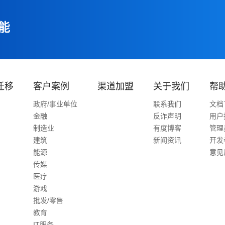
能
迁移
客户案例
渠道加盟
关于我们
帮
政府/事业单位
联系我们
文档
金融
反诈声明
用户
制造业
有度博客
管理
建筑
新闻资讯
开发
能源
意见
传媒
医疗
游戏
批发/零售
教育
IT服务