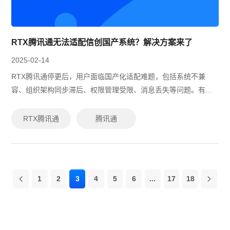
RTX腾讯通无法适配信创国产系统？解决方案来了
2025-02-14
RTX腾讯通停更后，用户面临国产化适配难题，包括系统不兼
容、组织架构同步滞后、权限管理受限、消息丢失等问题。有度
即时通由原RTX技术团队打造，完美兼容RTX腾讯通，支持数据
同步、并行使用及平滑迁移，适...
RTX腾讯通
腾讯通
1
2
3
4
5
6
...
17
18