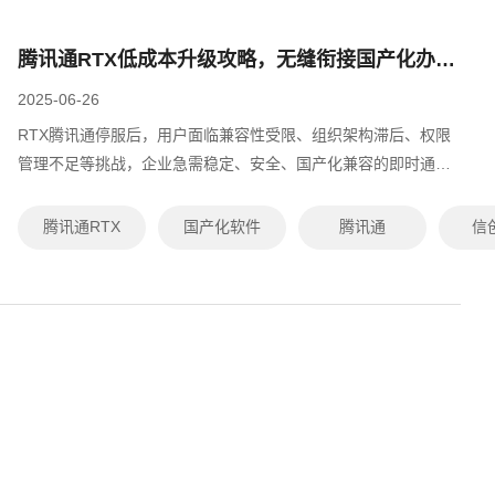
腾讯通RTX低成本升级攻略，无缝衔接国产化办公平台
2025-06-26
RTX腾讯通停服后，用户面临兼容性受限、组织架构滞后、权限
管理不足等挑战，企业急需稳定、安全、国产化兼容的即时通讯
替代方案。有度即时通由原RTX腾讯通技术专家研发，支持数据
无缝迁移、并行使用、多端适配...
腾讯通RTX
国产化软件
腾讯通
信