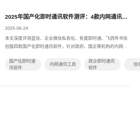
2025年国产化即时通讯软件测评：4款内网通讯工具全方位对比
2025-06-24
本文深度评测蓝信、企业微信私有化、有度即时通、飞鸽传书信
创版四款国产化即时通讯软件，针对政府、国企等机构的内网数
据安全与信创替代需求，从私有化部署能力、国产系统兼容性
国产化即时通
政企即时通讯
（麒麟/统信UOS）、扩展集成能力、...
内网通讯工具
信
讯软件
软件