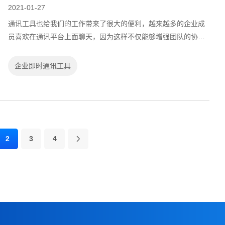
2021-01-27
通讯工具也给我们的工作带来了很大的便利，越来越多的企业成
员喜欢在通讯平台上面聊天，因为这样不仅能够增强团队的协作
能力，还可以有效的提高我们的工作效率，对我们来说确实是有
很多的好处的。通讯工具确实给我们...
企业即时通讯工具
2
3
4