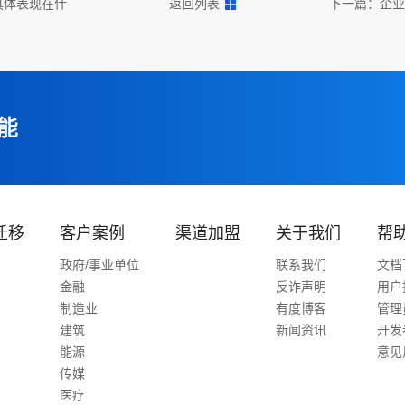
具体表现在什
返回列表
下一篇：
企业
能
迁移
客户案例
渠道加盟
关于我们
帮
政府/事业单位
联系我们
文档
金融
反诈声明
用户
制造业
有度博客
管理
建筑
新闻资讯
开发
能源
意见
传媒
医疗