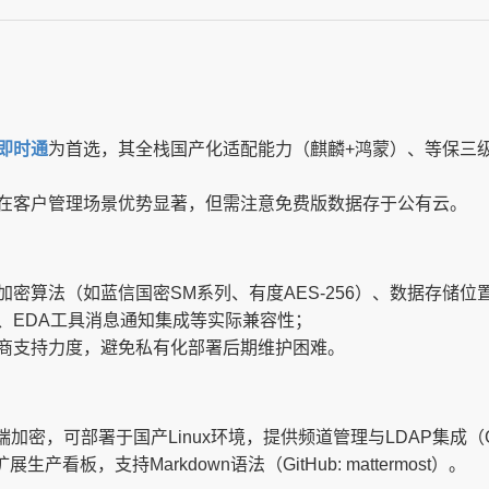
即时通
为首选，其全栈国产化适配能力（麒麟+鸿蒙）、等保三
在客户管理场景优势显著，但需注意免费版数据存于公有云。
密算法（如蓝信国密SM系列、有度AES-256）、数据存储位
、EDA工具消息通知集成等实际兼容性；
商支持力度，避免私有化部署后期维护困难。
，可部署于国产Linux环境，提供频道管理与LDAP集成（GitHub
生产看板，支持Markdown语法（GitHub: mattermost）。