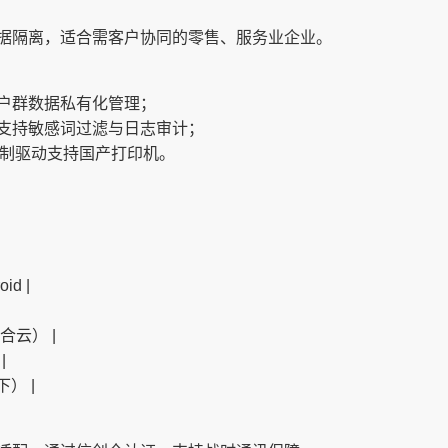
据隔离，适合需客户协同的零售、服务业企业。
户群数据私有化管理；
支持敏感词过滤与日志审计；
定制驱动支持国产打印机。
id |
合云） |
|
） |