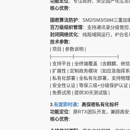
功能定位
：专注政府、央企国产化生态
核心优势
：
国密算法防护
：SM2/SM3/SM4三
百万级组织管理
：支持通讯录分级管控
封闭网络优化
：纯局域网运行，IP白
技术参数
：
| 项目 | 参数说明 |
|---------------|------------------------------|
| 支持平台 | 全终端覆盖（含麒麟、统信U
| 扩展性 | 定制政务模块（如应急指挥系
| 私有化部署 | 全私有化部署，支持物理
| 安全性认证 | 等保三级+分级保护认证 
| 免费试用 | 提供30天测试版 |
3.
有度即时通
：高保密私有化标杆
功能定位
：原RTX团队开发，兼顾高
核心优势
：