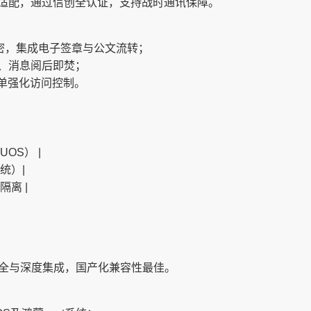
适配，通过信创全认证，支持战时通讯保障。
重加密，集成电子签章与公文流转；
、消息阅后即焚；
名单强化访问控制。
OS） |
统）|
隔离 |
|
安全与深度集成，国产化兼容性最佳。