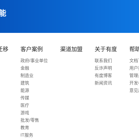
能
迁移
客户案例
渠道加盟
关于有度
帮
政府/事业单位
联系我们
文档
金融
反诈声明
用户
制造业
有度博客
管理
建筑
新闻资讯
开发
能源
意见
传媒
医疗
游戏
批发/零售
教育
IT服务