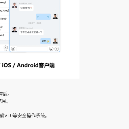
滞后。
范围。
、麒麟V10等安全操作系统。