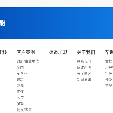
能
迁移
客户案例
渠道加盟
关于我们
帮
政府/事业单位
联系我们
文档
金融
反诈声明
用户
制造业
有度博客
管理
建筑
新闻资讯
开发
能源
意见
传媒
医疗
游戏
批发/零售