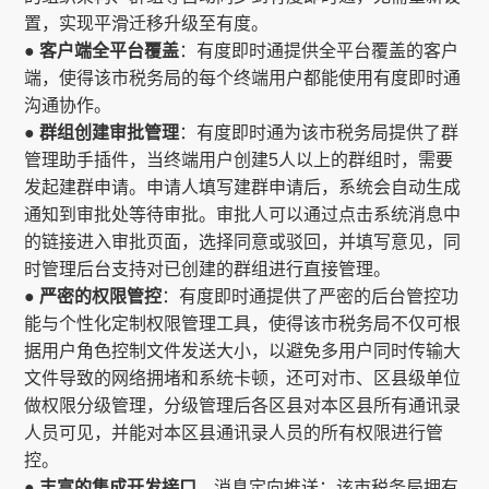
置，实现平滑迁移升级至有度。
● 客户端全平台覆盖
：有度即时通提供全平台覆盖的客户
端，使得该市税务局的每个终端用户都能使用有度即时通
沟通协作。
● 群组创建审批管理
：有度即时通为该市税务局提供了群
管理助手插件，当终端用户创建5人以上的群组时，需要
发起建群申请。申请人填写建群申请后，系统会自动生成
通知到审批处等待审批。审批人可以通过点击系统消息中
的链接进入审批页面，选择同意或驳回，并填写意见，同
时管理后台支持对已创建的群组进行直接管理。
● 严密的权限管控
：有度即时通提供了严密的后台管控功
能与个性化定制权限管理工具，使得该市税务局不仅可根
据用户角色控制文件发送大小，以避免多用户同时传输大
文件导致的网络拥堵和系统卡顿，还可对市、区县级单位
做权限分级管理，分级管理后各区县对本区县所有通讯录
人员可见，并能对本区县通讯录人员的所有权限进行管
控。
● 丰富的集成开发接口
，消息定向推送：该市税务局拥有