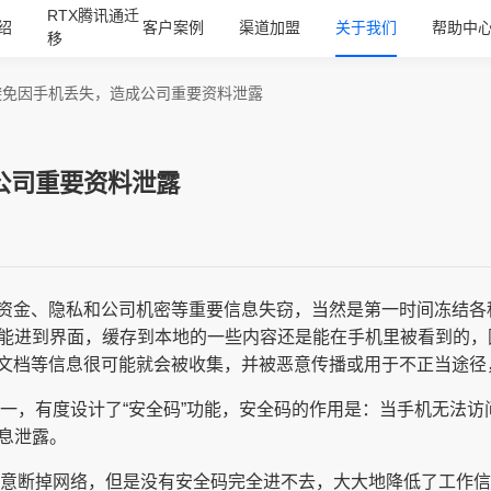
RTX腾讯通迁
绍
客户案例
渠道加盟
关于我们
帮助中
移
避免因手机丢失，造成公司重要资料泄露
公司重要资料泄露
资金、隐私和公司机密等重要信息失窃，当然是第一时间冻结各
是能进到界面，缓存到本地的一些内容还是能在手机里被看到的，
文档等信息很可能就会被收集，并被恶意传播或用于不正当途径
万一，有度设计了“安全码”功能，安全码的作用是：当手机无法
息泄露。
恶意断掉网络，但是没有安全码完全进不去，大大地降低了工作信