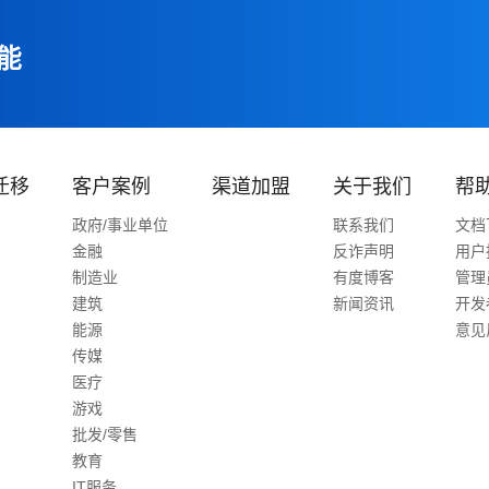
能
迁移
客户案例
渠道加盟
关于我们
帮
政府/事业单位
联系我们
文档
金融
反诈声明
用户
制造业
有度博客
管理
建筑
新闻资讯
开发
能源
意见
传媒
医疗
游戏
批发/零售
教育
IT服务